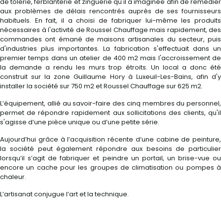
de tôlerie, ferblanterie et zinguerie qu'il a imaginée afin de remédier
aux problèmes de délais rencontrés auprès de ses fournisseurs
habituels. En fait, il a choisi de fabriquer lui-même les produits
nécessaires à l'activité de Roussel Chauffage mais rapidement, des
commandes ont émané de maisons artisanales du secteur, puis
d'industries plus importantes. La fabrication s'effectuait dans un
premier temps dans un atelier de 400 m2 mais l'accroissement de
la demande a rendu les murs trop étroits. Un local a donc été
construit sur la zone Guillaume Hory à Luxeuil-Les-Bains, afin d'y
installer la société sur 750 m2 et Roussel Chauffage sur 625 m2.
L’équipement, allié au savoir-faire des cinq membres du personnel,
permet de répondre rapidement aux sollicitations des clients, qu'il
s'agisse d’une pièce unique ou d’une petite série.
Aujourd’hui grâce à l’acquisition récente d’une cabine de peinture,
la société peut également répondre aux besoins de particulier
lorsqu’il s’agit de fabriquer et peindre un portail, un brise-vue ou
encore un cache pour les groupes de climatisation ou pompes à
chaleur.
L’artisanat conjugue l’art et la technique.